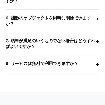
すか？
高解像度画像をサポートしていますが、非常に大きなファイル
の場合は処理に時間がかかる場合があります。
+
6
.
複数のオブジェクトを同時に削除できます
か？
はい。複数選択機能により、1回の処理サイクル内で異なる要素
を管理できます。
+
7
.
結果が満足のいくものでない場合はどうすれ
ばよいですか？
現在の操作を取り消し、エリア選択を微調整して新しい処理を
やり直すことができます。
+
8
.
サービスは無料で利用できますか？
無料版を提供しているほか、大量の処理が必要な方向けのプロ
フェッショナルプランもご用意しています。