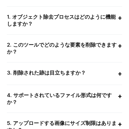
+
1
.
オブジェクト除去プロセスはどのように機能
しますか？
システムは高度な生成モデルを利用し、周囲の視覚データに基
づいて削除された領域を再構築します。
+
2
.
このツールでどのような要素を削除できます
か？
人物、車両、テキスト、ウォーターマーク、ロゴ、その他あら
ゆる視覚的な不完全さを削除できます。
+
3
.
削除された跡は目立ちますか？
アルゴリズムが滑らかな遷移を保証するため、加工箇所は画像
全体と見分けがつかなくなります。
+
4
.
サポートされているファイル形式は何です
か？
PNG、JPEG、WebP、BMP、TIFFファイルをサポートしてお
り、元の解像度を常に維持します。
+
5
.
アップロードする画像にサイズ制限はありま