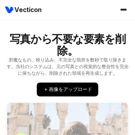
Vecticon
写真から不要な要素を削
除。
邪魔なもの、映り込み、不完全な箇所を数秒で取り除きま
す。当社のシステムは、元の写真との視覚的な整合性を完全
に保ちながら、削除された領域を再生成します。
画像をアップロード