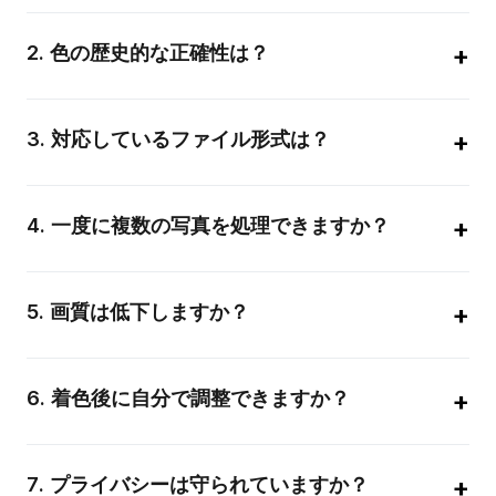
数百万の事例を学習したAIが、画像内のオブジェクトを認識し
て最適な色を自動的に割り当てます。
+
2
.
色の歴史的な正確性は？
当時のスタイルや文脈に基づいて適切な色を選択するよう調整
されています。
+
3
.
対応しているファイル形式は？
JPEG、PNG、WebP、TIFF、BMPに対応しており、解像度を
維持したまま処理します。
+
4
.
一度に複数の写真を処理できますか？
はい、一括処理機能で最大10枚まで同時にカラー化することが
可能です。
+
5
.
画質は低下しますか？
いいえ、元の解像度と細部を保持したまま色情報のみを高品質
に追加します。
+
6
.
着色後に自分で調整できますか？
はい、ダウンロードした画像を使い慣れた編集ソフトでさらに
調整していただくことも可能です。
+
7
.
プライバシーは守られていますか？