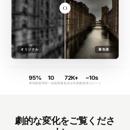
オリジナル
着色後
95%
10
72K+
~10s
再現精度
同時一括処理
着色済み写真数
処理スピード
劇的な変化をご覧くださ