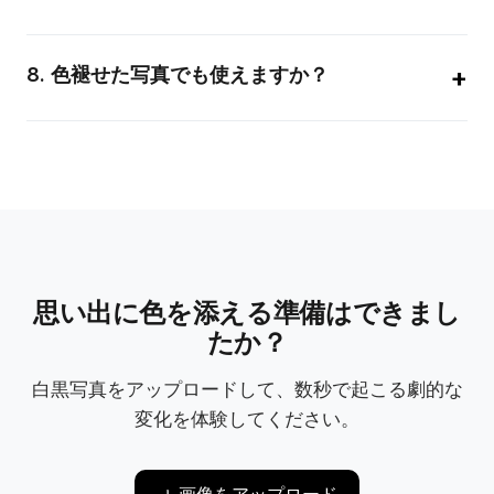
セキュリティを重視しており、アップロードされた写真は厳重
に管理されます。
+
8
.
色褪せた写真でも使えますか？
はい、可能です。ひどい損傷がある場合は、先に修復ツールの
ご使用をお勧めします。
思い出に色を添える準備はできまし
たか？
白黒写真をアップロードして、数秒で起こる劇的な
変化を体験してください。