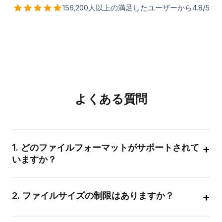
156,200人以上の満足したユーザーから4.8/5
よくある質問
+
1
.
どのファイルフォーマットがサポートされて
いますか？
画像（JPG、PNG、WebP、GIF、BMP、TIFF、SVG）、ドキ
ュメント（PDF、DOCX、TXT）など、幅広いフォーマットを
+
2
.
ファイルサイズの制限はありますか？
サポートしています。利用可能な出力フォーマットは、入力フ
ァイルタイプによって異なります。
個々のファイルは最大50MBまで可能です。より大きなファイ