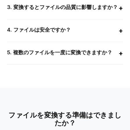
ルや多数のファイルのバッチ処理には、拡張制限と高速処理の
+
3
.
変換するとファイルの品質に影響しますか？
ためにプレミアムサービスの使用をご検討ください。
コンバーターは高度なアルゴリズムを使用して、変換中の品質
を維持します。PNGなどの可逆フォーマットでは、品質は完全
+
4
.
ファイルは安全ですか？
に維持されます。JPGなどの非可逆フォーマットでは、ファイ
ルサイズと視覚的忠実度のバランスを取るための品質設定を選
もちろんです。すべてのファイル転送はSSLで暗号化されてい
択できます。
ます。ファイルは安全に処理され、変換後にサーバーから自動
+
5
.
複数のファイルを一度に変換できますか？
的に削除されます。ファイルの内容を保存したりアクセスした
りすることはありません。
はい！バッチ処理機能により、複数のファイルを同時にアップ
ロードして変換できます。すべてのファイルをアップロード
し、ターゲットフォーマットを選択して、ワンクリックですべ
てを変換するだけです。
ファイルを変換する準備はできまし
たか？