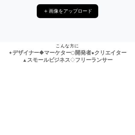
画像をアップロード
こんな方に
デザイナー
◆
マーケター
開発者
クリエイター
✦
⬡
●
スモールビジネス
◇
フリーランサー
▲