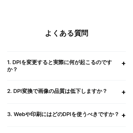
よくある質問
+
1
.
DPIを変更すると実際に何が起こるのです
か？
DPI（dots per inch）は画素寸法と印刷の物理サイズを結びつ
けるメタデータです。DPIのみを変更すると、ピクセルを変更せ
+
2
.
DPI変換で画像の品質は低下しますか？
ずに印刷の報告サイズが変わります。リサンプリングは新しい
DPIを得るためにピクセル寸法を変更し、画像のディテールに影
DPIを設定するだけでは品質は劣化しません。リサンプリング
響することがあります。
（特に拡大）はアーティファクトを生む可能性があります。ダ
+
3
.
Webや印刷にはどのDPIを使うべきですか？
ウンサンプリングはファイルサイズを減らし、見かけ上の鮮明
さを向上させることがあります。最良の結果のために適切なリ
スクリーンには72–96 DPIが標準です。短期印刷では150 DPIが
サンプリングフィルター（バイキュービック、Lanczos）を使