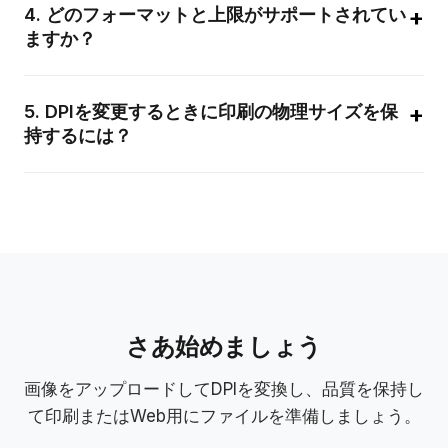
許容されることがあります。高品質の写真や雑誌印刷には300
+
4
.
どのフォーマットと上限がサポートされてい
用してください。
DPIが一般的な基準です。600 DPIはファインアートや高詳細な
ますか？
商業印刷で使用されます。
JPG、PNG、WebP を最大50MBまでサポートしています。エ
クスポートはフォーマット、DPI、解像度（ピクセル）、圧縮で
+
5
.
DPIを変更するときに印刷の物理サイズを保
設定可能です。アーカイブや印刷向けにはロスレスPNGを選択
持するには？
してください。
物理サイズを維持するには、DPIのメタデータのみを変更する
（リサンプリングしない）、またはリサンプリング時に新しい
ピクセル寸法を計算してください：ピクセル = インチ × DPI。
ツールはピクセルを保持するか、目標のDPIと物理寸法にリサン
プリングするオプションを提供します。
さあ始めましょう
画像をアップロードしてDPIを変換し、品質を保持し
て印刷またはWeb用にファイルを準備しましょう。