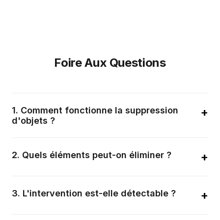
Foire Aux Questions
1
.
Comment fonctionne la suppression
+
d'objets ?
Le système utilise des modèles génératifs avancés pour
reconstruire les zones basées sur les données visuelles
2
.
Quels éléments peut-on éliminer ?
+
environnantes.
Sujets, véhicules, textes, filigranes, logos et toute autre
imperfection visuelle.
3
.
L'intervention est-elle détectable ?
+
L'algorithme garantit une transition fluide rendant