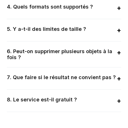
l'intervention invisible à l'œil nu.
4
.
Quels formats sont supportés ?
+
Nous supportons PNG, JPEG, WebP, BMP et TIFF, en
conservant la résolution originale.
5
.
Y a-t-il des limites de taille ?
+
Nous acceptons la haute résolution, mais les fichiers très
lourds peuvent allonger le temps de calcul.
6
.
Peut-on supprimer plusieurs objets à la
+
fois ?
Oui, la sélection multiple permet de gérer plusieurs éléments
en un seul cycle.
7
.
Que faire si le résultat ne convient pas ?
+
Vous pouvez annuler l'action et affiner la sélection pour
relancer le traitement.
8
.
Le service est-il gratuit ?
+
Une version gratuite est disponible ; des plans
professionnels existent pour les gros volumes.