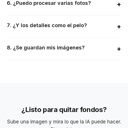
resolución sin pérdida de calidad.
6
.
¿Puedo procesar varias fotos?
+
Sí, el procesamiento por lotes permite subir y procesar
varias imágenes a la vez.
7
.
¿Y los detalles como el pelo?
+
Nuestra IA se especializa en preservar detalles finos como
cabellos y pelaje para un look natural.
8
.
¿Se guardan mis imágenes?
+
Se borran al instante para invitados. Usuarios registrados
possono guardarlas si lo desean.
¿Listo para quitar fondos?
Sube una imagen y mira lo que la IA puede hacer.