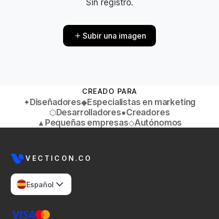
Sin registro.
Subir una imagen
CREADO PARA
Diseñadores
Especialistas en marketing
✦
◆
Desarrolladores
Creadores
⬡
●
Pequeñas empresas
Autónomos
▲
◇
VECTICON.CO
Español