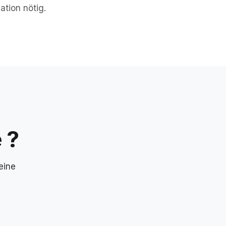
lation nötig.
 ?
eine