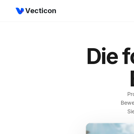
Vecticon
Die f
Pr
Beweg
Si