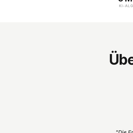
KI-AL
Übe
UNSCHARF
"
Die E