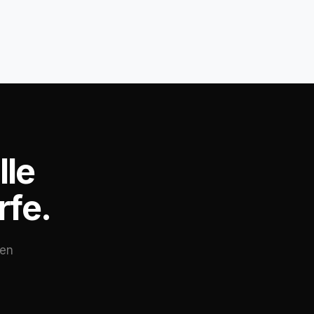
lle
rfe.
gen