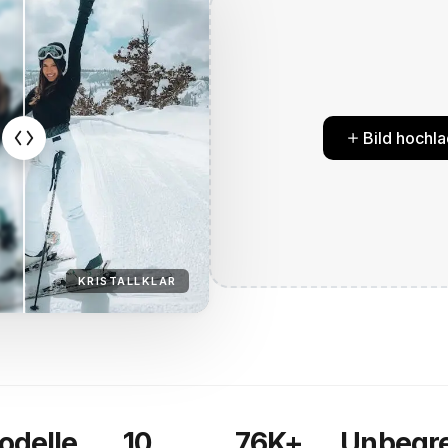
Bild hochl
KRISTALLKLAR
odelle
10
76K+
Unbegr