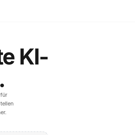
te KI-
.
für
tellen
er.