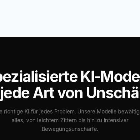
ezialisierte KI-Mode
 jede Art von Unschä
e richtige KI für jedes Problem. Unsere Modelle bewälti
alles, von leichtem Zittern bis hin zu intensiver
Bewegungsunschärfe.