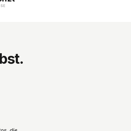
SE
bst.
KRISTALLKLAR
os, die