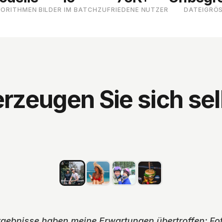
GORITHMEN
BILDER IM BATCH
ZUFRIEDENE NUTZER
DATEIGRÖS
rzeugen Sie sich sel
rgebnisse haben meine Erwartungen übertroffen: Fot