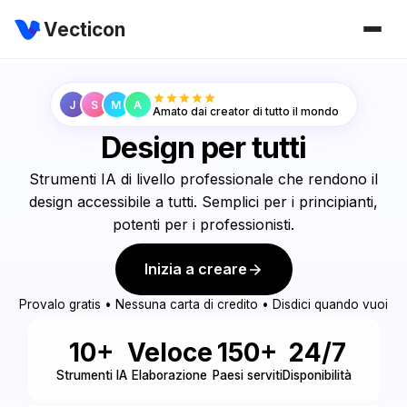
Vecticon
J
S
M
A
Amato dai creator di tutto il mondo
Design per tutti
Strumenti IA di livello professionale che rendono il
design accessibile a tutti. Semplici per i principianti,
potenti per i professionisti.
Inizia a creare
Provalo gratis • Nessuna carta di credito • Disdici quando vuoi
10+
Veloce
150+
24/7
Strumenti IA
Elaborazione
Paesi serviti
Disponibilità