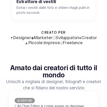
Estrattore di vestiti
Estrai i vestiti dalle foto e ottieni ritagli puliti in
pochi secondi.
CREATO PER
Designer
Marketer
Sviluppatori
Creator
✦
◆
⬡
●
Piccole imprese
Freelance
▲
◇
Amato dai creatori di tutto il
mondo
Unisciti a migliaia di designer, fotografi e creatori
che si fidano del nostro servizio
AI EDITOR
L'AI Chat Editor è come avere un designer