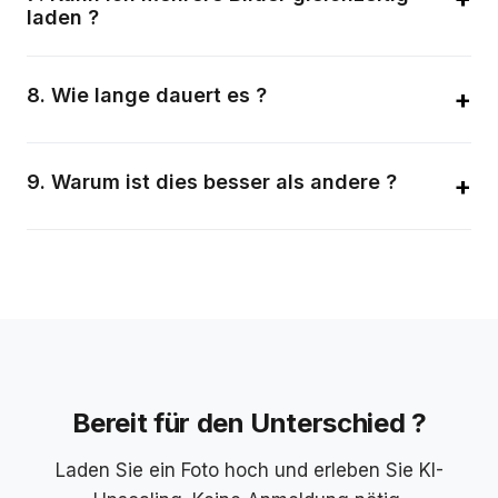
laden ?
Ja, bis zu 10 Bilder können gleichzeitig im Batch verarbeitet
werden.
8
.
Wie lange dauert es ?
+
Meist unter 10 Sekunden pro Bild.
9
.
Warum ist dies besser als andere ?
+
Wir bieten 10× Upscaling, Stapelverarbeitung,
Gesichtsoptimierung und keine Größenlimits online.
Bereit für den Unterschied ?
Laden Sie ein Foto hoch und erleben Sie KI-