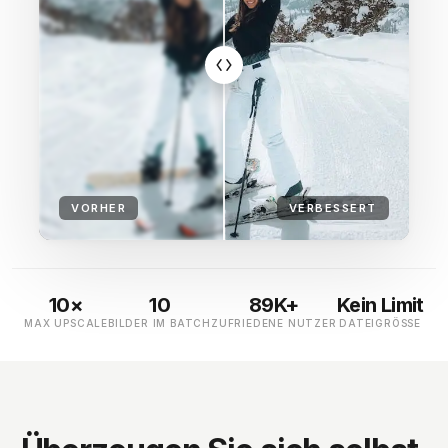
VORHER
VERBESSERT
10×
10
89K+
Kein Limit
MAX UPSCALE
BILDER IM BATCH
ZUFRIEDENE NUTZER
DATEIGRÖSSE