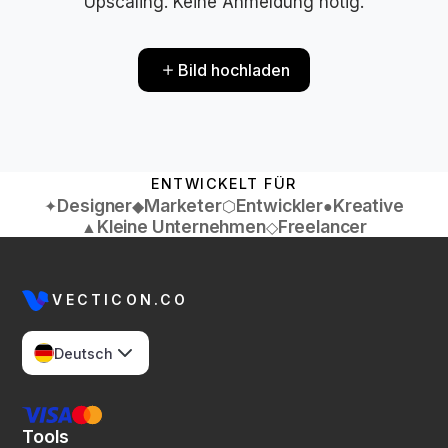
Upscaling. Keine Anmeldung nötig.
Bild hochladen
ENTWICKELT FÜR
Designer
Marketer
Entwickler
Kreative
✦
◆
⬡
●
Kleine Unternehmen
Freelancer
▲
◇
VECTICON.CO
Deutsch
Tools