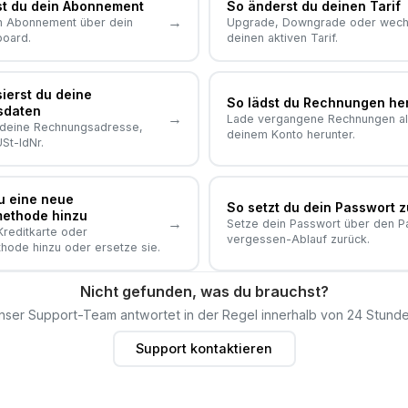
st du dein Abonnement
So änderst du deinen Tarif
→
n Abonnement über dein
Upgrade, Downgrade oder wech
oard.
deinen aktiven Tarif.
sierst du deine
So lädst du Rechnungen he
sdaten
→
Lade vergangene Rechnungen al
e deine Rechnungsadresse,
deinem Konto herunter.
St-IdNr.
u eine neue
So setzt du dein Passwort 
ethode hinzu
→
Setze dein Passwort über den P
reditkarte oder
vergessen-Ablauf zurück.
hode hinzu oder ersetze sie.
Nicht gefunden, was du brauchst?
nser Support-Team antwortet in der Regel innerhalb von 24 Stunde
Support kontaktieren