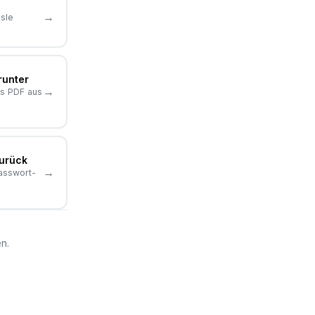
→
sle
runter
→
s PDF aus
zurück
→
asswort-
n.