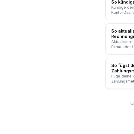
So kündig
Kündige dei
Konto-Dashb
So aktuali
Rechnung
Aktualisier
Firma oder U
So fügst d
Zahlungsm
Füge deine K
Zahlungsmet
U