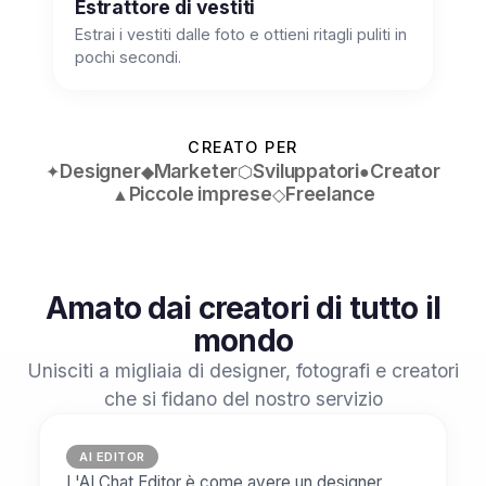
Estrattore di vestiti
Estrai i vestiti dalle foto e ottieni ritagli puliti in
pochi secondi.
CREATO PER
Designer
Marketer
Sviluppatori
Creator
✦
◆
⬡
●
Piccole imprese
Freelance
▲
◇
Amato dai creatori di tutto il
mondo
Unisciti a migliaia di designer, fotografi e creatori
che si fidano del nostro servizio
AI EDITOR
L'AI Chat Editor è come avere un designer