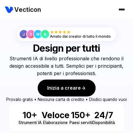
Vecticon
J
S
M
A
Amato dai creator di tutto il mondo
Design per tutti
Strumenti IA di livello professionale che rendono il
design accessibile a tutti. Semplici per i principianti,
potenti per i professionisti.
Inizia a creare
Provalo gratis • Nessuna carta di credito • Disdici quando vuoi
10+
Veloce
150+
24/7
Strumenti IA
Elaborazione
Paesi serviti
Disponibilità