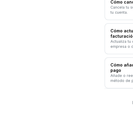
Cómo canc
Cancela tu s
tu cuenta.
Cómo actua
facturació
Actualiza tu
empresa o d
Cómo añad
pago
Añade o reem
método de 