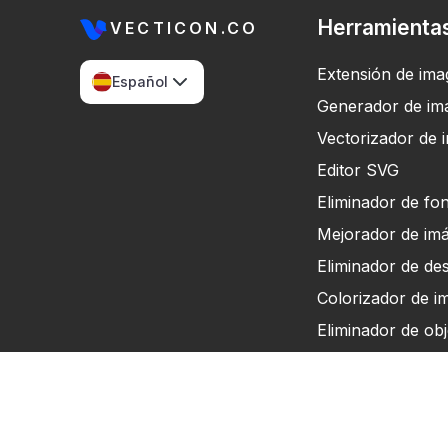
Herramienta
VECTICON.CO
Extensión de im
Español
Generador de im
Vectorizador de 
Editor SVG
Eliminador de fo
Mejorador de im
Eliminador de de
Colorizador de i
Eliminador de obj
Convertidor de a
Conversor de DP
Convertidor de Pe