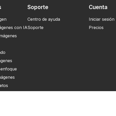
s
Soporte
Cuenta
agen
Centro de ayuda
Iniciar sesión
ágenes con IA
Soporte
Precios
imágenes
ndo
ágenes
senfoque
mágenes
etos
rchivos
I
rfil de Color