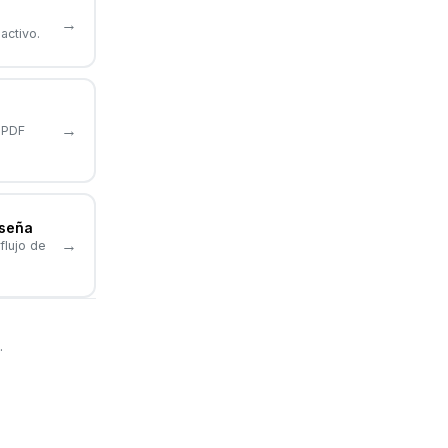
→
activo.
→
 PDF
aseña
→
flujo de
.