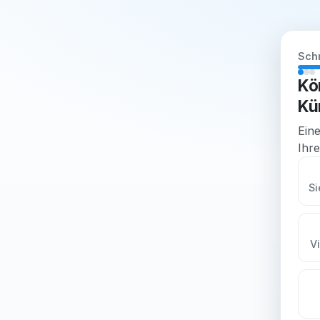
Schr
Kö
Kü
Eine
Ihre
Si
V